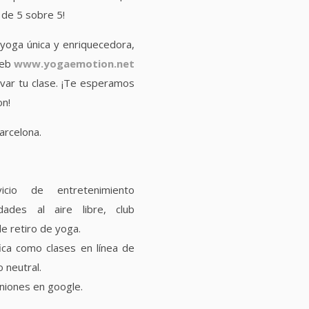
 de 5 sobre 5!
 yoga única y enriquecedora,
web
www.yogaemotion.net
var tu clase. ¡Te esperamos
on!
arcelona.
cio de entretenimiento
dades al aire libre, club
de retiro de yoga.
ica como clases en línea de
 neutral.
niones en google.