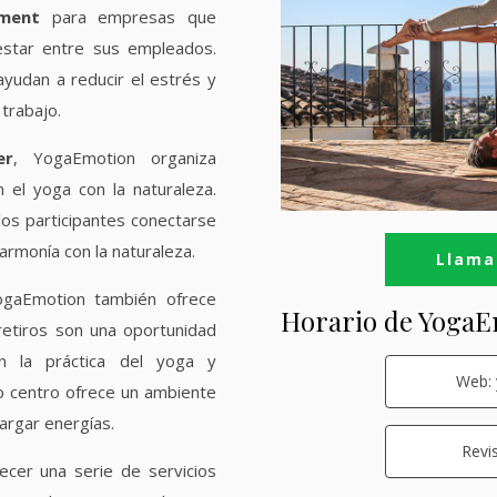
nment
para empresas que
estar entre sus empleados.
yudan a reducir el estrés y
 trabajo.
er
, YogaEmotion organiza
n el yoga con la naturaleza.
los participantes conectarse
armonía con la naturaleza.
Llamar
ogaEmotion también ofrece
Horario de YogaE
retiros son una oportunidad
n la práctica del yoga y
Web: 
ro centro ofrece un ambiente
cargar energías.
Revi
ecer una serie de servicios