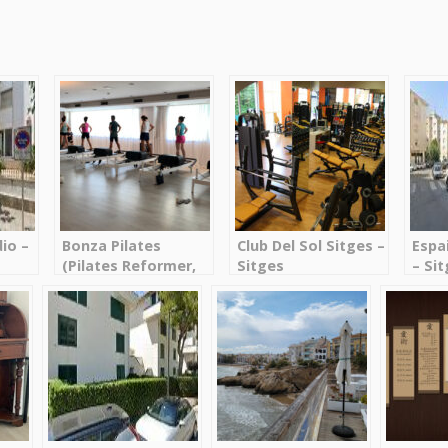
io –
Bonza Pilates
Club Del Sol Sitges –
Espa
(Pilates Reformer,
Sitges
– Si
Yoga y Wellness en
Sitges) – Sitges