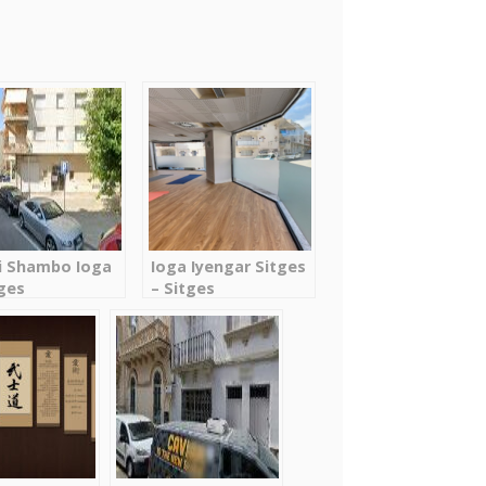
i Shambo Ioga
Ioga Iyengar Sitges
tges
– Sitges