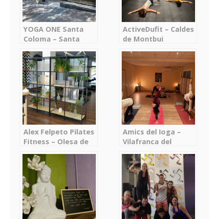
YOGA ONE Santa
ActiveDufit – Caldes
Coloma – Santa
de Montbui
Coloma de
Gramenet
Alex Felpeto Pilates
Amics del Ioga –
Fitness – Olesa de
Vilafranca del
Montserrat
Penedès