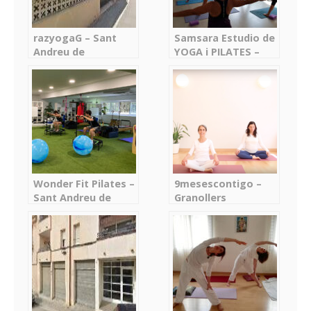
razyogaG – Sant
Samsara Estudio de
Andreu de
YOGA i PILATES –
Llavaneres
Sant Andreu de
Llavaneres
Wonder Fit Pilates –
9mesescontigo –
Sant Andreu de
Granollers
Llavaneres