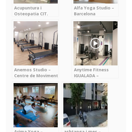
Acupuntura i
Alfa Yoga Studio –
Osteopatia CIT.
Barcelona
centre integral de
teràpies – Arenys de
Munt
Anemos Studio –
Anytime Fitness
Centre de Moviment
IGUALADA –
i Salut Integral –
Igualada
Cornellà de
Llobregat
Arima Yoga –
ashtanga i mes –