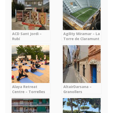
ZumbaKids en
Abrera – Abrera
ACD Sant Jordi –
Agility Miramar – La
Rubí
Torre de Claramunt
Alaya Retreat
AltairDarsana –
Centre – Torrelles
Granollers
de Foix