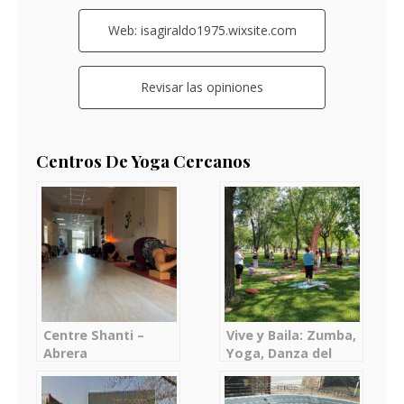
Web: isagiraldo1975.wixsite.com
Revisar las opiniones
Centros De Yoga Cercanos
Centre Shanti –
Vive y Baila: Zumba,
Abrera
Yoga, Danza del
vientre, Pilates
(FitCORE), Strong y