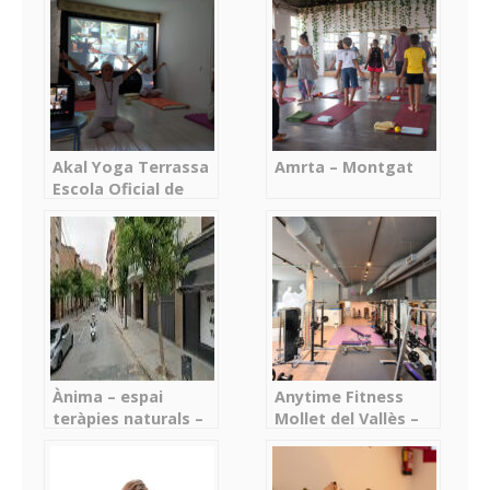
Barcelona –
Barcelona
Akal Yoga Terrassa
Amrta – Montgat
Escola Oficial de
Kundalini Yoga –
Terrassa
Ànima – espai
Anytime Fitness
teràpies naturals –
Mollet del Vallès –
Molins de Rei
Mollet del Vallès