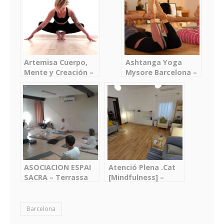
Artemisa Cuerpo,
Ashtanga Yoga
Mente y Creación –
Mysore Barcelona –
Barcelona
Barcelona
ASOCIACION ESPAI
Atenció Plena .Cat
SACRA – Terrassa
[Mindfulness] –
Psicoteràpia,
Mentoria i Grups de
Suport – El Prat de
Barcelona
Llobregat