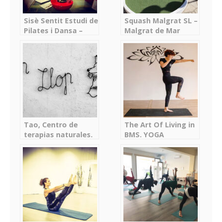
Sisè Sentit Estudi de
Squash Malgrat SL –
Pilates i Dansa –
Malgrat de Mar
Canet de Mar
Tao, Centro de
The Art Of Living in
terapias naturales.
BMS. YOGA
Masía Can Llop –
Badalona &
Carme
Coaching Badalona
– Badalona