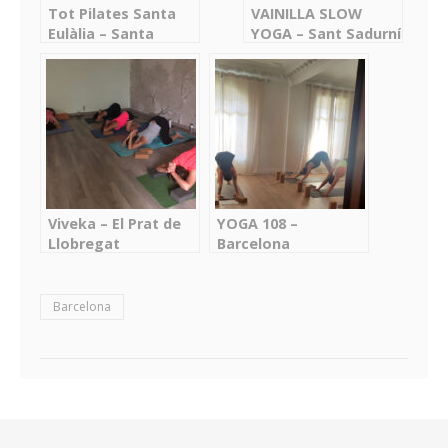
Tot Pilates Santa
VAINILLA SLOW
Eulàlia – Santa
YOGA – Sant Sadurní
Eulàlia de Ronçana
d’Anoia
Viveka – El Prat de
YOGA 108 –
Llobregat
Barcelona
Barcelona