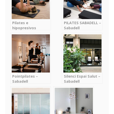
Pilates e
PILATES SABADELL –
hipopresivos
Sabadell
Sabadell, Virgínia
García – Sabadell
Pointpilates –
Silenci Espai Salut –
Sabadell
Sabadell