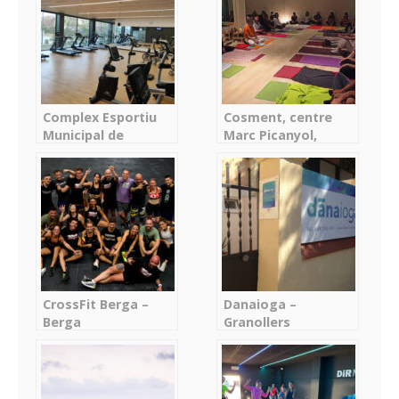
Complex Esportiu
Cosment, centre
Municipal de
Marc Picanyol,
Masquefa –
Matadepera, c.
Masquefa
Antoni Gaudi 10 –
Matadepera
CrossFit Berga –
Danaioga –
Berga
Granollers