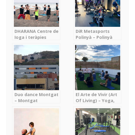
DHARANA Centre de
DiR Metasports
Ioga i teràpies
Polinyà – Polinyà
naturals –
EcoBotiga – Sant
Boi de Llobregat
Duo dance Montgat
El Arte de Vivir (Art
– Montgat
Of Living) – Yoga,
Respiración y
Meditación –
Barberà del Vallès